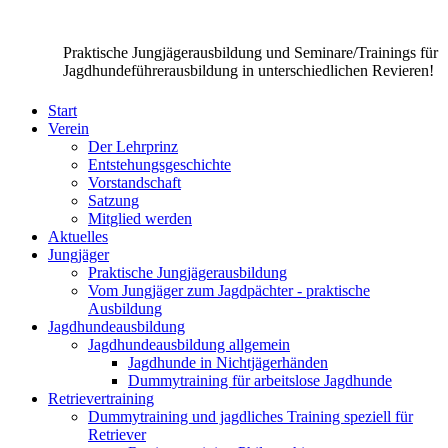
Praktische Jungjägerausbildung und Seminare/Trainings für
Jagdhundeführerausbildung in unterschiedlichen Revieren!
Start
Verein
Der Lehrprinz
Entstehungsgeschichte
Vorstandschaft
Satzung
Mitglied werden
Aktuelles
Jungjäger
Praktische Jungjägerausbildung
Vom Jungjäger zum Jagdpächter - praktische
Ausbildung
Jagdhundeausbildung
Jagdhundeausbildung allgemein
Jagdhunde in Nichtjägerhänden
Dummytraining für arbeitslose Jagdhunde
Retrievertraining
Dummytraining und jagdliches Training speziell für
Retriever