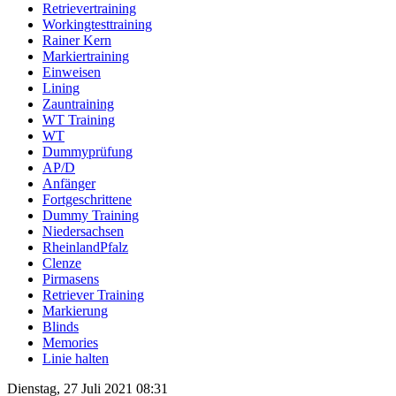
Retrievertraining
Workingtesttraining
Rainer Kern
Markiertraining
Einweisen
Lining
Zauntraining
WT Training
WT
Dummyprüfung
AP/D
Anfänger
Fortgeschrittene
Dummy Training
Niedersachsen
RheinlandPfalz
Clenze
Pirmasens
Retriever Training
Markierung
Blinds
Memories
Linie halten
Dienstag, 27 Juli 2021 08:31