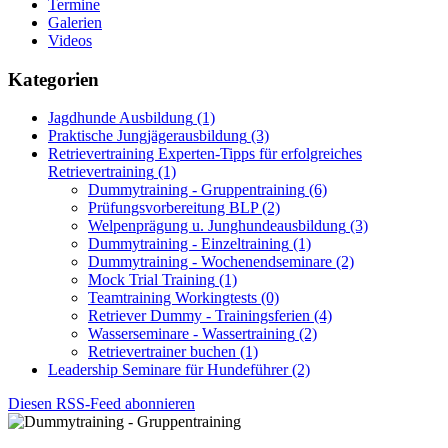
Termine
Galerien
Videos
Kategorien
Jagdhunde Ausbildung
(1)
Praktische Jungjägerausbildung
(3)
Retrievertraining Experten-Tipps für erfolgreiches
Retrievertraining
(1)
Dummytraining - Gruppentraining
(6)
Prüfungsvorbereitung BLP
(2)
Welpenprägung u. Junghundeausbildung
(3)
Dummytraining - Einzeltraining
(1)
Dummytraining - Wochenendseminare
(2)
Mock Trial Training
(1)
Teamtraining Workingtests
(0)
Retriever Dummy - Trainingsferien
(4)
Wasserseminare - Wassertraining
(2)
Retrievertrainer buchen
(1)
Leadership Seminare für Hundeführer
(2)
Diesen RSS-Feed abonnieren