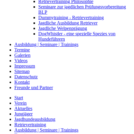
Retrievertraining Philosophie
Seminare zur jagdlichen Prüfungsvorbereitung
BLP
Dummytraining - Retrievertraining
Jagdliche Ausbildung Retriever
Jagdliche Welpenprägung
DogWhistler - eine spezielle Spezies von
Hundeführern
Ausbildung | Seminare | Trainings
Termine
Galerien
Videos
Impressum
Sitemap
Datenschutz
Kontakt
Freunde und Partner
Start
Verein
Aktuelles
Jungjäger
Jagdhundeausbildung
Retrievertraining
Ausbildung | Seminare | Trainings