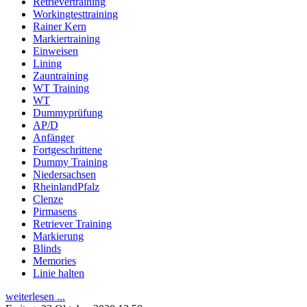
Retrievertraining
Workingtesttraining
Rainer Kern
Markiertraining
Einweisen
Lining
Zauntraining
WT Training
WT
Dummyprüfung
AP/D
Anfänger
Fortgeschrittene
Dummy Training
Niedersachsen
RheinlandPfalz
Clenze
Pirmasens
Retriever Training
Markierung
Blinds
Memories
Linie halten
weiterlesen ...