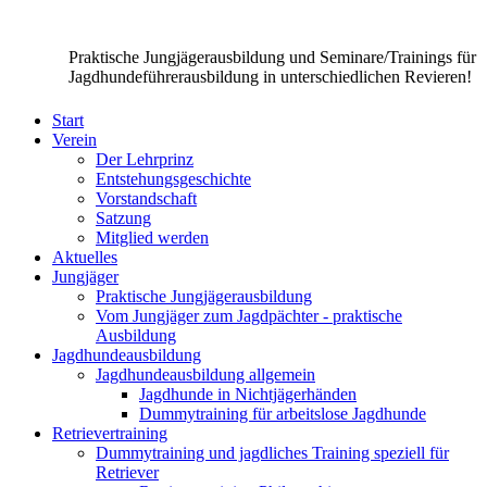
Praktische Jungjägerausbildung und Seminare/Trainings für
Jagdhundeführerausbildung in unterschiedlichen Revieren!
Start
Verein
Der Lehrprinz
Entstehungsgeschichte
Vorstandschaft
Satzung
Mitglied werden
Aktuelles
Jungjäger
Praktische Jungjägerausbildung
Vom Jungjäger zum Jagdpächter - praktische
Ausbildung
Jagdhundeausbildung
Jagdhundeausbildung allgemein
Jagdhunde in Nichtjägerhänden
Dummytraining für arbeitslose Jagdhunde
Retrievertraining
Dummytraining und jagdliches Training speziell für
Retriever