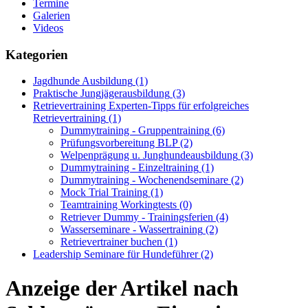
Termine
Galerien
Videos
Kategorien
Jagdhunde Ausbildung
(1)
Praktische Jungjägerausbildung
(3)
Retrievertraining Experten-Tipps für erfolgreiches
Retrievertraining
(1)
Dummytraining - Gruppentraining
(6)
Prüfungsvorbereitung BLP
(2)
Welpenprägung u. Junghundeausbildung
(3)
Dummytraining - Einzeltraining
(1)
Dummytraining - Wochenendseminare
(2)
Mock Trial Training
(1)
Teamtraining Workingtests
(0)
Retriever Dummy - Trainingsferien
(4)
Wasserseminare - Wassertraining
(2)
Retrievertrainer buchen
(1)
Leadership Seminare für Hundeführer
(2)
Anzeige der Artikel nach