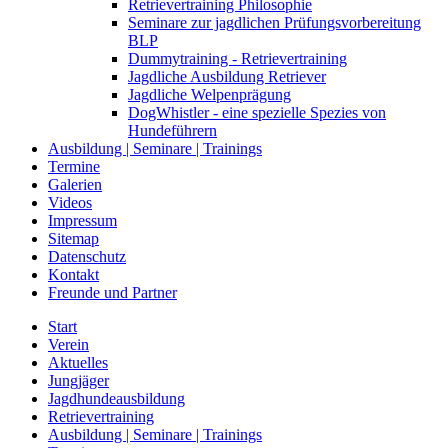
Retrievertraining Philosophie
Seminare zur jagdlichen Prüfungsvorbereitung
BLP
Dummytraining - Retrievertraining
Jagdliche Ausbildung Retriever
Jagdliche Welpenprägung
DogWhistler - eine spezielle Spezies von
Hundeführern
Ausbildung | Seminare | Trainings
Termine
Galerien
Videos
Impressum
Sitemap
Datenschutz
Kontakt
Freunde und Partner
Start
Verein
Aktuelles
Jungjäger
Jagdhundeausbildung
Retrievertraining
Ausbildung | Seminare | Trainings