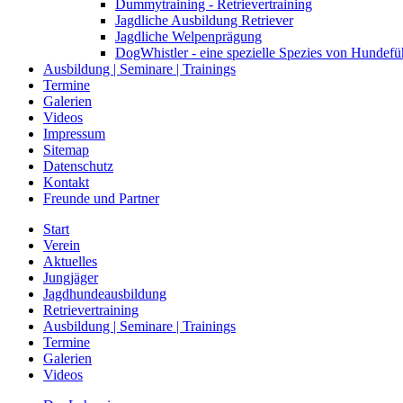
Dummytraining - Retrievertraining
Jagdliche Ausbildung Retriever
Jagdliche Welpenprägung
DogWhistler - eine spezielle Spezies von Hundefü
Ausbildung | Seminare | Trainings
Termine
Galerien
Videos
Impressum
Sitemap
Datenschutz
Kontakt
Freunde und Partner
Start
Verein
Aktuelles
Jungjäger
Jagdhundeausbildung
Retrievertraining
Ausbildung | Seminare | Trainings
Termine
Galerien
Videos