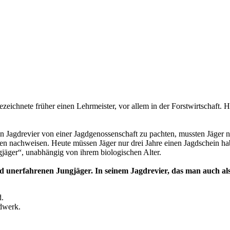
bezeichnete früher einen Lehrmeister, vor allem in der Forstwirtschaft. 
m ein Jagdrevier von einer Jagdgenossenschaft zu pachten, mussten Jäg
en nachweisen. Heute müssen Jäger nur drei Jahre einen Jagdschein ha
gjäger“, unabhängig von ihrem biologischen Alter.
d unerfahrenen Jungjäger. In seinem Jagdrevier, das man auch al
d.
ndwerk.