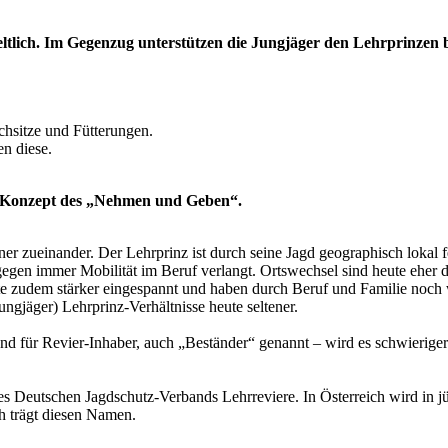
geltlich. Im Gegenzug unterstützen die Jungjäger den Lehrprinze
chsitze und Fütterungen.
gen diese.
em Konzept des „Nehmen und Geben“.
r zueinander. Der Lehrprinz ist durch seine Jagd geographisch lokal fe
ngegen immer Mobilität im Beruf verlangt. Ortswechsel sind heute eher d
eute zudem stärker eingespannt und haben durch Beruf und Familie noch w
ngjäger) Lehrprinz-Verhältnisse heute seltener.
Und für Revier-Inhaber, auch „Beständer“ genannt – wird es schwieriger
es
Deutschen Jagdschutz-Verbands
Lehrreviere. In Österreich wird in j
ch trägt diesen Namen.