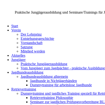
Praktische Jungjägerausbildung und Seminare/Trainings für 
Start
Verein
Der Lehrprinz
Entstehungsgeschichte
Vorstandschaft
Satzung
Mitglied werden
Aktuelles
Jungjäger
Praktische Jungjägerausbildung
Vom Jungjäger zum Jagdpächter - praktische Ausbildung
Jagdhundeausbildung
Jagdhundeausbildung allgemein
Jagdhunde in Nichtjägerhänden
Dummytraining für arbeitslose Jagdhunde
Retrievertraining
Dummytraining und jagdliches Training speziell für Retr
Retrievertraining Philosophie
Seminare zur jagdlichen Prüfungsvorbereitung B