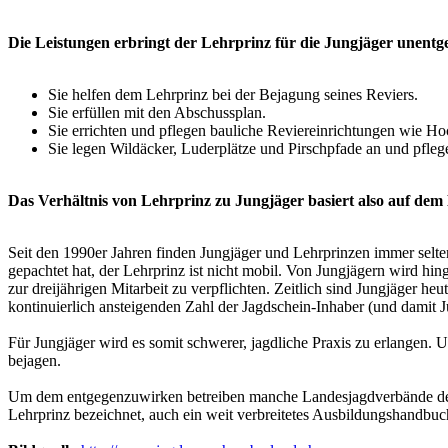
Die Leistungen erbringt der Lehrprinz für die Jungjäger unent
Sie helfen dem Lehrprinz bei der Bejagung seines Reviers.
Sie erfüllen mit den Abschussplan.
Sie errichten und pflegen bauliche Reviereinrichtungen wie Ho
Sie legen Wildäcker, Luderplätze und Pirschpfade an und pfle
Das Verhältnis von Lehrprinz zu Jungjäger basiert also auf d
Seit den 1990er Jahren finden Jungjäger und Lehrprinzen immer seltene
gepachtet hat, der Lehrprinz ist nicht mobil. Von Jungjägern wird hi
zur dreijährigen Mitarbeit zu verpflichten. Zeitlich sind Jungjäger h
kontinuierlich ansteigenden Zahl der Jagdschein-Inhaber (und damit Ju
Für Jungjäger wird es somit schwerer, jagdliche Praxis zu erlangen. 
bejagen.
Um dem entgegenzuwirken betreiben manche Landesjagdverbände d
Lehrprinz bezeichnet, auch ein weit verbreitetes Ausbildungshandbu