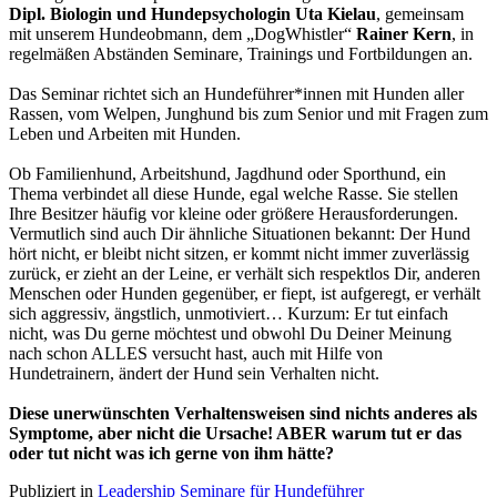
Dipl. Biologin und Hundepsychologin Uta Kielau
, gemeinsam
mit unserem Hundeobmann, dem „DogWhistler“
Rainer Kern
, in
regelmäßen Abständen Seminare, Trainings und Fortbildungen an.
Das Seminar richtet sich an Hundeführer*innen mit Hunden aller
Rassen, vom Welpen, Junghund bis zum Senior und mit Fragen zum
Leben und Arbeiten mit Hunden.
Ob Familienhund, Arbeitshund, Jagdhund oder Sporthund, ein
Thema verbindet all diese Hunde, egal welche Rasse. Sie stellen
Ihre Besitzer häufig vor kleine oder größere Herausforderungen.
Vermutlich sind auch Dir ähnliche Situationen bekannt: Der Hund
hört nicht, er bleibt nicht sitzen, er kommt nicht immer zuverlässig
zurück, er zieht an der Leine, er verhält sich respektlos Dir, anderen
Menschen oder Hunden gegenüber, er fiept, ist aufgeregt, er verhält
sich aggressiv, ängstlich, unmotiviert… Kurzum: Er tut einfach
nicht, was Du gerne möchtest und obwohl Du Deiner Meinung
nach schon ALLES versucht hast, auch mit Hilfe von
Hundetrainern, ändert der Hund sein Verhalten nicht.
Diese unerwünschten Verhaltensweisen sind nichts anderes als
Symptome, aber nicht die Ursache! ABER warum tut er das
oder tut nicht was ich gerne von ihm hätte?
Publiziert in
Leadership Seminare für Hundeführer