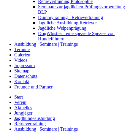
Retrievertraining Philosophie
Seminare zur jagdlichen Prüfungsvorbereitung
BLP
Dummytraining - Retrievertraining
Jagdliche Ausbildung Retriever
Jagdliche Welpenprägung
DogWhistler - eine spezielle Spezies von
Hundeführern
Ausbildung | Seminare | Trainings
Termine
Galerien
Videos
Impressum
Sitemap
Datenschutz
Kontakt
Freunde und Partner
Start
Verein
Aktuelles
Jungjäger
Jagdhundeausbildung
Retrievertraining
Ausbildung | Seminare | Trainings