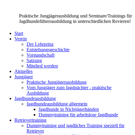
Praktische Jungjägerausbildung und Seminare/Trainings für
Jagdhundeführerausbildung in unterschiedlichen Revieren!
Start
Verein
Der Lehrprinz
Entstehungsgeschichte
Vorstandschaft
Satzung
Mitglied werden
Aktuelles
Jungjäger
Praktische Jungjägerausbildung
Vom Jungjäger zum Jagdpächter - praktische
Ausbildung
Jagdhundeausbildung
Jagdhundeausbildung allgemein
Jagdhunde in Nichtjägerhänden
Dummytraining für arbeitslose Jagdhunde
Retrievertraining
Dummytraining und jagdliches Training speziell für
Retriever