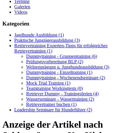
Termine
Galerien
Videos
Kategorien
Jagdhunde Ausbildung
(1)
Praktische Jungjägerausbildung
(3)
Retrievertraining Experten-Tipps für erfolgreiches
Retrievertraining
(1)
Dummytraining - Gruppentraining
(6)
Prüfungsvorbereitung BLP
(2)
Welpenprägung u. Junghundeausbildung
(3)
Dummytraining - Einzeltraining
(1)
Dummytraining - Wochenendseminare
(2)
Mock Trial Training
(1)
Teamtraining Workingtests
(0)
Retriever Dummy - Trainingsferien
(4)
Wasserseminare - Wassertraining
(2)
Retrievertrainer buchen
(1)
Leadership Seminare für Hundeführer
(2)
Anzeige der Artikel nach