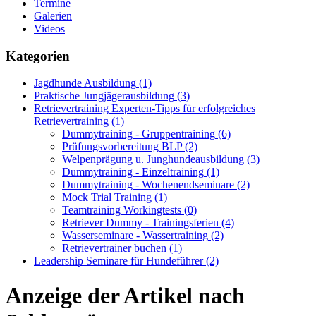
Termine
Galerien
Videos
Kategorien
Jagdhunde Ausbildung
(1)
Praktische Jungjägerausbildung
(3)
Retrievertraining Experten-Tipps für erfolgreiches
Retrievertraining
(1)
Dummytraining - Gruppentraining
(6)
Prüfungsvorbereitung BLP
(2)
Welpenprägung u. Junghundeausbildung
(3)
Dummytraining - Einzeltraining
(1)
Dummytraining - Wochenendseminare
(2)
Mock Trial Training
(1)
Teamtraining Workingtests
(0)
Retriever Dummy - Trainingsferien
(4)
Wasserseminare - Wassertraining
(2)
Retrievertrainer buchen
(1)
Leadership Seminare für Hundeführer
(2)
Anzeige der Artikel nach