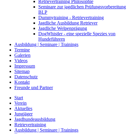
Retrievertraining Philosophie
Seminare zur jagdlichen Prüfungsvorbereitung
BLP
Dummytraining - Retrievertraining
Jagdliche Ausbildung Retriever
Jagdliche Welpenprägung
DogWhistler - eine spezielle Spezies von
Hundeführern
Ausbildung | Seminare | Trainings
Termine
Galerien
Videos
Impressum
Sitemap
Datenschutz
Kontakt
Freunde und Partner
Start
Verein
Aktuelles
Jungjäger
Jagdhundeausbildung
Retrievertraining
Ausbildung | Seminare | Trainings