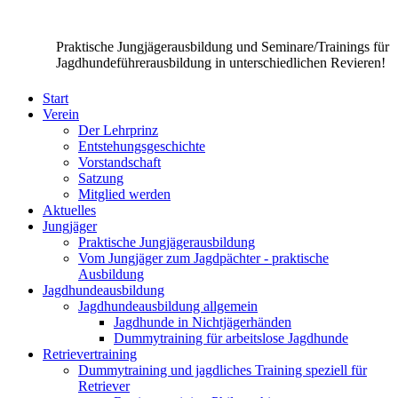
Praktische Jungjägerausbildung und Seminare/Trainings für
Jagdhundeführerausbildung in unterschiedlichen Revieren!
Start
Verein
Der Lehrprinz
Entstehungsgeschichte
Vorstandschaft
Satzung
Mitglied werden
Aktuelles
Jungjäger
Praktische Jungjägerausbildung
Vom Jungjäger zum Jagdpächter - praktische
Ausbildung
Jagdhundeausbildung
Jagdhundeausbildung allgemein
Jagdhunde in Nichtjägerhänden
Dummytraining für arbeitslose Jagdhunde
Retrievertraining
Dummytraining und jagdliches Training speziell für
Retriever