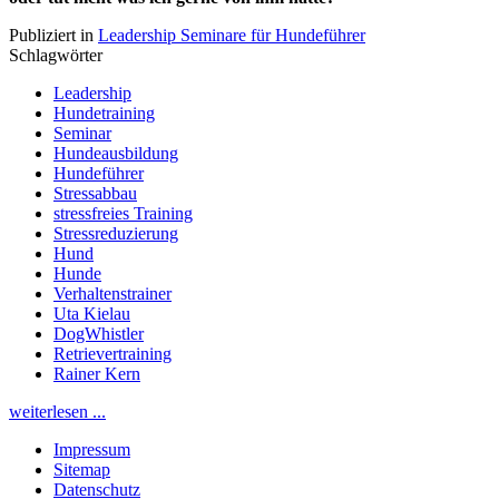
Publiziert in
Leadership Seminare für Hundeführer
Schlagwörter
Leadership
Hundetraining
Seminar
Hundeausbildung
Hundeführer
Stressabbau
stressfreies Training
Stressreduzierung
Hund
Hunde
Verhaltenstrainer
Uta Kielau
DogWhistler
Retrievertraining
Rainer Kern
weiterlesen ...
Impressum
Sitemap
Datenschutz