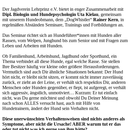
Der Jagdverein Lehrprinz e.V. bietet in enger Zusammenarbeit mit
Dipl. Biologin und Hundepsychologin Uta Kielau
, gemeinsam
mit unserem Hundeobmann, dem „DogWhistler“
Rainer Kern
, in
regelmäßen Abständen Seminare, Trainings und Fortbildungen an.
Das Seminar richtet sich an Hundeführer*innen mit Hunden aller
Rassen, vom Welpen, Junghund bis zum Senior und mit Fragen zum
Leben und Arbeiten mit Hunden.
Ob Familienhund, Arbeitshund, Jagdhund oder Sporthund, ein
Thema verbindet all diese Hunde, egal welche Rasse. Sie stellen
Ihre Besitzer häufig vor kleine oder größere Herausforderungen.
Vermutlich sind auch Dir ähnliche Situationen bekannt: Der Hund
hört nicht, er bleibt nicht sitzen, er kommt nicht immer zuverlässig
zurück, er zieht an der Leine, er verhält sich respektlos Dir, anderen
Menschen oder Hunden gegenüber, er fiept, ist aufgeregt, er verhält
sich aggressiv, ängstlich, unmotiviert… Kurzum: Er tut einfach
nicht, was Du gerne möchtest und obwohl Du Deiner Meinung
nach schon ALLES versucht hast, auch mit Hilfe von
Hundetrainern, ändert der Hund sein Verhalten nicht.
Diese unerwünschten Verhaltensweisen sind nichts anderes als
Symptome, aber nicht die Ursache! ABER warum tut er das
oder tut nicht was ich gerne von ihm hätte?