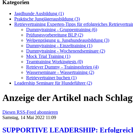
Kategorien
Jagdhunde Ausbildung
(1)
Praktische Jungjägerausbildung
(3)
Retrievertraining Experten-Tipps für erfolgreiches Retrievertrai
Dummytraining - Gruppentraining
(6)
Prüfungsvorbereitung BLP
(2)
Welpenprägung u. Junghundeausbildung
(3)
Dummytraining - Einzeltraining
(1)
Dummytraining - Wochenendseminare
(2)
Mock Trial Training
(1)
Teamtraining Workingtests
(0)
Retriever Dummy - Trainingsferien
(4)
Wasserseminare - Wassertraining
(2)
Retrievertrainer buchen
(1)
Leadership Seminare für Hundeführer
(2)
Anzeige der Artikel nach Schla
Diesen RSS-Feed abonnieren
Samstag, 14 Mai 2022 11:09
SUPPORTIVE LEADERSHIP: Erfolgreiches 