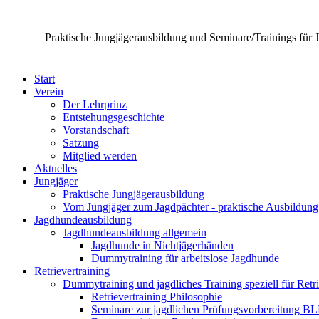
Praktische Jungjägerausbildung und Seminare/Trainings für 
Start
Verein
Der Lehrprinz
Entstehungsgeschichte
Vorstandschaft
Satzung
Mitglied werden
Aktuelles
Jungjäger
Praktische Jungjägerausbildung
Vom Jungjäger zum Jagdpächter - praktische Ausbildung
Jagdhundeausbildung
Jagdhundeausbildung allgemein
Jagdhunde in Nichtjägerhänden
Dummytraining für arbeitslose Jagdhunde
Retrievertraining
Dummytraining und jagdliches Training speziell für Retr
Retrievertraining Philosophie
Seminare zur jagdlichen Prüfungsvorbereitung B