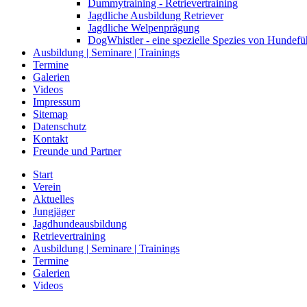
Dummytraining - Retrievertraining
Jagdliche Ausbildung Retriever
Jagdliche Welpenprägung
DogWhistler - eine spezielle Spezies von Hundefü
Ausbildung | Seminare | Trainings
Termine
Galerien
Videos
Impressum
Sitemap
Datenschutz
Kontakt
Freunde und Partner
Start
Verein
Aktuelles
Jungjäger
Jagdhundeausbildung
Retrievertraining
Ausbildung | Seminare | Trainings
Termine
Galerien
Videos