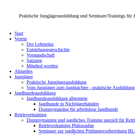
Praktische Jungjägerausbildung und Seminare/Trainings für 
Start
Verein
Der Lehrprinz
Entstehungsgeschichte
Vorstandschaft
Satzung
Mitglied werden
Aktuelles
Jungjäger
Praktische Jungjägerausbildung
Vom Jungjäger zum Jagdpächter - praktische Ausbildung
Jagdhundeausbildung
Jagdhundeausbildung allgemein
Jagdhunde in Nichtjägerhänden
Dummytraining für arbeitslose Jagdhunde
Retrievertraining
Dummytraining und jagdliches Training speziell für Retr
Retrievertraining Philosophie
Seminare zur jagdlichen Prüfungsvorbereitung B