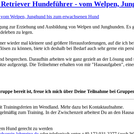
für Retriever Hundeführer - vom Welpen, J
gung zur Erziehung und Ausbildung von Welpen und Junghunden. Es gibt
deleben zu legen.
er wieder mal kleinere und größere Herausforderungen, auf die ich be
ösen zu können, biete ich deshalb bei Bedarf auch sehr gerne ein persön
d besprechen. Daraufhin arbeiten wir ganz gezielt an der Lösung und se
tze aufgezeigt. Die Teilnehmer erhalten von mir "Hausaufgaben", ein
Gruppe bereit ist, freue ich mich über Deine Teilnahme bei Gruppe
 mit Trainingsferien im Wendland. Mehr dazu bei Kontaktaufnahme.
gelmäßig zum Training. In der Zwischenzeit arbeitest Du an den Haus
nem Hund gerecht zu werden
dverein-lehrprinz.de
oder telefonisch unter +49 172 931 2277 (auch 