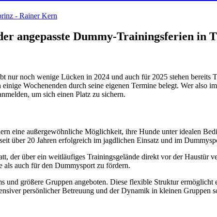
ender angepasste Dummy-Trainingsferien in 
gibt nur noch wenige Lücken in 2024 und auch für 2025 stehen bereits 
 auch einige Wochenenden durch seine eigenen Termine belegt. Wer also
anmelden, um sich einen Platz zu sichern.
iedern eine außergewöhnliche Möglichkeit, ihre Hunde unter idealen Be
it über 20 Jahren erfolgreich im jagdlichen Einsatz und im Dummyspor
tt, der über ein weitläufiges Trainingsgelände direkt vor der Haustür v
e als auch für den Dummysport zu fördern.
s und größere Gruppen angeboten. Diese flexible Struktur ermöglicht 
intensiver persönlicher Betreuung und der Dynamik in kleinen Gruppen s