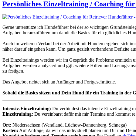
Persönliches Einzeltraining / Coaching 
Gerne unterstütze ich Hundeführer bei der so wichtigen Grundsteinle
Aufgaben heranzuführen um damit die Basics für ein glückliches Hun
Auch im weiteren Verlauf bei der Arbeit mit Hunden ergeben sich imm
näher darauf eingehen kann. Um ganz gezielt vorhandene Defizite aufl
Bei Einzeltrainings werden wir im Gespräch die Probleme ermitteln un
Aufgaben werden analysiert und ggf. weitere Hilfen und Lösungsansä
zu festigen.
Das Angebot richtet sich an Anfänger und Fortgeschrittene.
Sobald die Basics sitzen und Dein Hund für ein Training in der 
Intensiv-Einzeltraining:
Du verbindest das intensiv Einzeltraining
Einzeltraining:
Du vereinbarst dafür mit mir Termine und kommst re
Ort:
Niedersachsen (Wendland, Lüchow-Dannenberg, Schnega)
Kosten:
Auf Anfrage, da wir das individuell planen um Dir und Dei
Kontaktaufnahme und Terminvereinbarung:
Per Email an
rk@jag