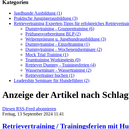
Kategorien
Jagdhunde Ausbildung
(1)
Praktische Jungjägerausbildung
(3)
Retrievertraining Experten-Tipps für erfolgreiches Retrievertrai
Dummytraining - Gruppentraining
(6)
Prüfungsvorbereitung BLP
(2)
Welpenprägung u. Junghundeausbildung
(3)
Dummytraining - Einzeltraining
(1)
Dummytraining - Wochenendseminare
(2)
Mock Trial Training
(1)
Teamtraining Workingtests
(0)
Retriever Dummy - Trainingsferien
(4)
Wasserseminare - Wassertraining
(2)
Retrievertrainer buchen
(1)
Leadership Seminare für Hundeführer
(2)
Anzeige der Artikel nach Schlag
Diesen RSS-Feed abonnieren
Freitag, 13 September 2024 11:41
Retrievertraining / Trainingsferien mit 