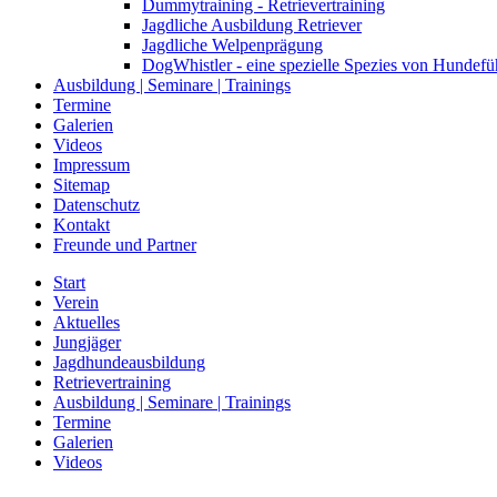
Dummytraining - Retrievertraining
Jagdliche Ausbildung Retriever
Jagdliche Welpenprägung
DogWhistler - eine spezielle Spezies von Hundefü
Ausbildung | Seminare | Trainings
Termine
Galerien
Videos
Impressum
Sitemap
Datenschutz
Kontakt
Freunde und Partner
Start
Verein
Aktuelles
Jungjäger
Jagdhundeausbildung
Retrievertraining
Ausbildung | Seminare | Trainings
Termine
Galerien
Videos