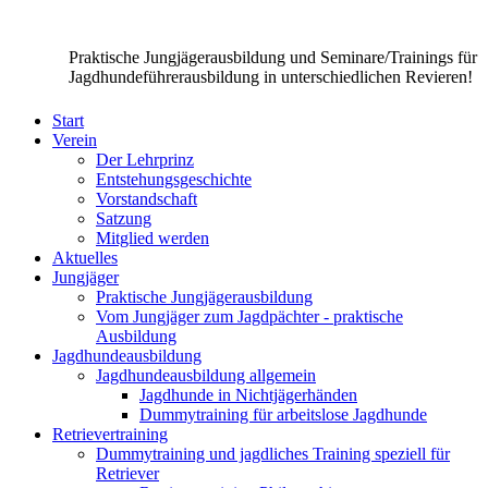
Praktische Jungjägerausbildung und Seminare/Trainings für
Jagdhundeführerausbildung in unterschiedlichen Revieren!
Start
Verein
Der Lehrprinz
Entstehungsgeschichte
Vorstandschaft
Satzung
Mitglied werden
Aktuelles
Jungjäger
Praktische Jungjägerausbildung
Vom Jungjäger zum Jagdpächter - praktische
Ausbildung
Jagdhundeausbildung
Jagdhundeausbildung allgemein
Jagdhunde in Nichtjägerhänden
Dummytraining für arbeitslose Jagdhunde
Retrievertraining
Dummytraining und jagdliches Training speziell für
Retriever