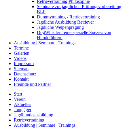
Retrievertraining Philosophie
Seminare zur jagdlichen Prüfungsvorbereitung
BLP
Dummytraining - Retrievertraining
Jagdliche Ausbildung Retriever
Jagdliche Welpenprägung
DogWhistler - eine spezielle Spezies von
Hundeführern
Ausbildung | Seminare | Trainings
Termine
Galerien
Videos
Impressum
Sitemap
Datenschutz
Kontakt
Freunde und Partner
Start
Verein
Aktuelles
Jungjäger
Jagdhundeausbildung
Retrievertraining
Ausbildung | Seminare | Trainings