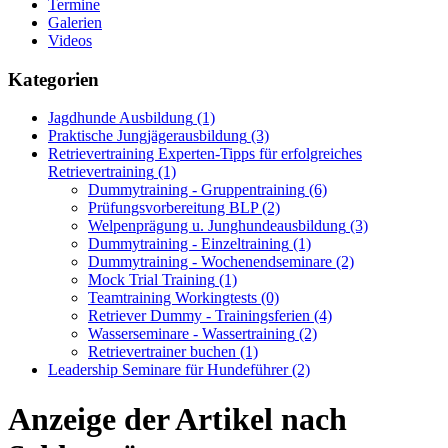
Termine
Galerien
Videos
Kategorien
Jagdhunde Ausbildung
(1)
Praktische Jungjägerausbildung
(3)
Retrievertraining Experten-Tipps für erfolgreiches
Retrievertraining
(1)
Dummytraining - Gruppentraining
(6)
Prüfungsvorbereitung BLP
(2)
Welpenprägung u. Junghundeausbildung
(3)
Dummytraining - Einzeltraining
(1)
Dummytraining - Wochenendseminare
(2)
Mock Trial Training
(1)
Teamtraining Workingtests
(0)
Retriever Dummy - Trainingsferien
(4)
Wasserseminare - Wassertraining
(2)
Retrievertrainer buchen
(1)
Leadership Seminare für Hundeführer
(2)
Anzeige der Artikel nach